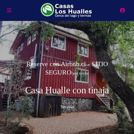
Reserve con Airbnb.cl - SITIO
SEGURO
/por noche
Casa Hualle con tinaja
Ver más