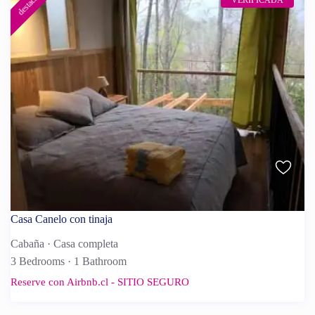
destacado
VERIFICADA
Casa Canelo con tinaja
Cabaña
·
Casa completa
3 Bedrooms
·
1 Bathroom
Reserve con Airbnb.cl - SITIO SEGURO