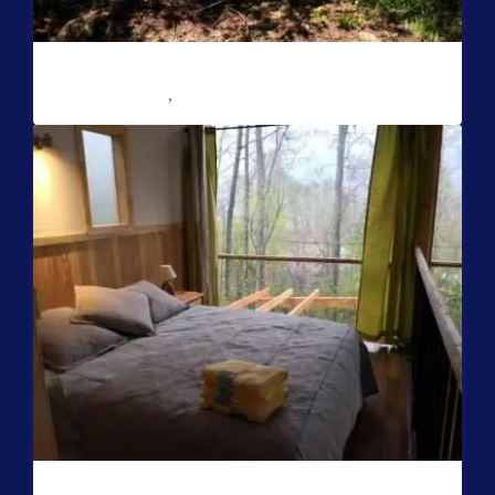
Casa Oregón con tinaja*
Reserve con Airbnb.cl - SITIO SEGURO
/noche
Sector Puente Seco
,
Coñaripe
Casa Canelo con tinaja