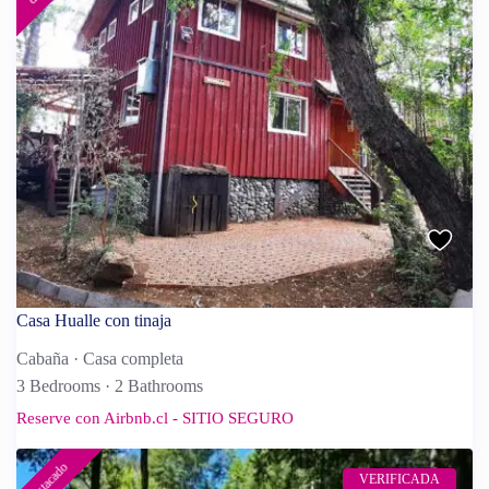
Reserve con Airbnb.cl - SITIO
SEGURO
/por noche
Casa Canelo con tinaja
Ver más
Casa Hualle con tinaja
Cabaña
·
Casa completa
3 Bedrooms
·
2 Bathrooms
Reserve con Airbnb.cl - SITIO SEGURO
destacado
VERIFICADA