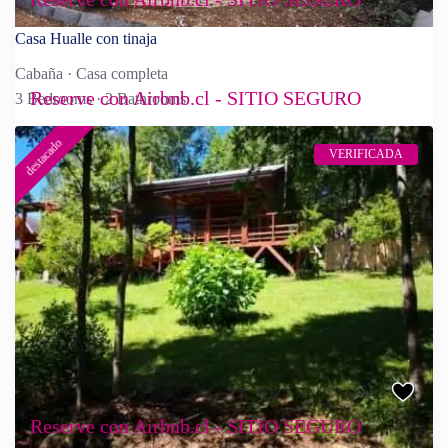
Casa Hualle con tinaja
Cabaña
·
Casa completa
Reserve con Airbnb.cl - SITIO SEGURO
3 Bedrooms
·
2 Bathrooms
destacado
VERIFICADA
Reserve con Airbnb.cl - SITIO SEGURO