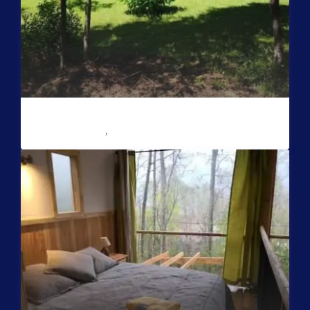
Casa Oregón con tinaja*
Reserve con Airbnb.cl - SITIO SEGURO
/noche
Sector Puente Seco
,
Coñaripe