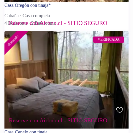
Casa Oregón con tinaja*
Cabaña
·
Casa completa
Reserve con Airbnb.cl - SITIO SEGURO
4 Bedrooms
·
2 Bathrooms
destacado
VERIFICADA
Reserve con Airbnb.cl - SITIO SEGURO
Casa Canelo con tinaja