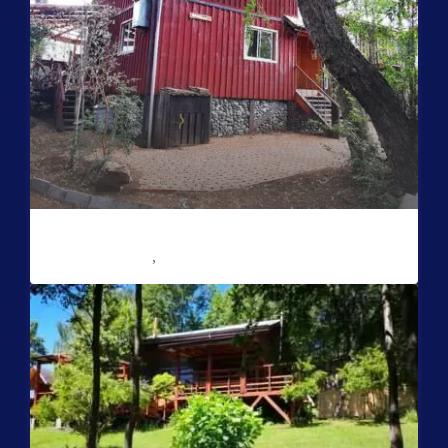
Casa Hualle con tinaja
Reserve con Airbnb.cl - SITIO SEGURO
/noche
Sector Puente Seco
,
Coñaripe