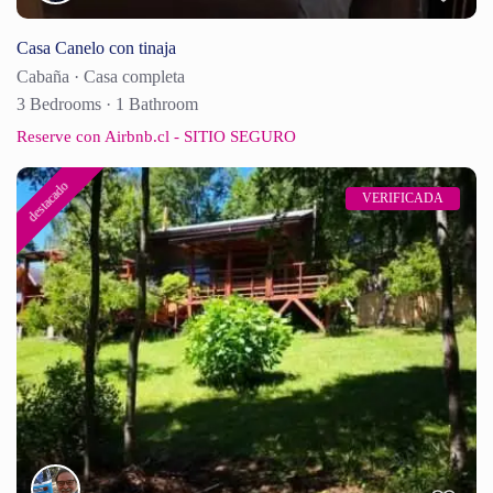
Casa Canelo con tinaja
Cabaña
·
Casa completa
3 Bedrooms
·
1 Bathroom
Reserve con Airbnb.cl - SITIO SEGURO
destacado
VERIFICADA