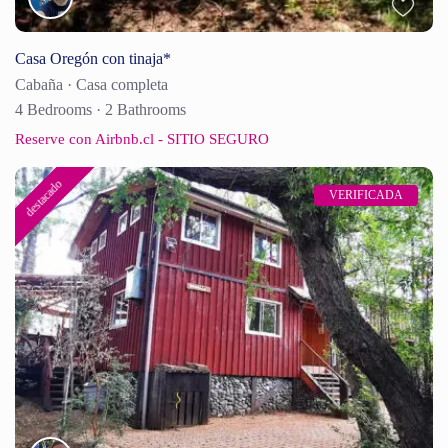
Casa Oregón con tinaja*
Cabaña
·
Casa completa
4 Bedrooms
·
2 Bathrooms
Reserve con Airbnb.cl - SITIO SEGURO
destacado
VERIFICADA