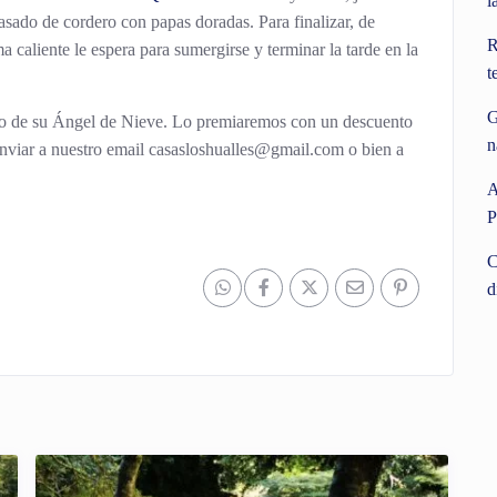
l
asado de cordero con papas doradas. Para finalizar, de
R
a caliente le espera para sumergirse y terminar la tarde en la
t
G
o de su Ángel de Nieve
. Lo premiaremos con un descuento
n
enviar a nuestro email casasloshualles@gmail.com o bien a
A
P
C
d