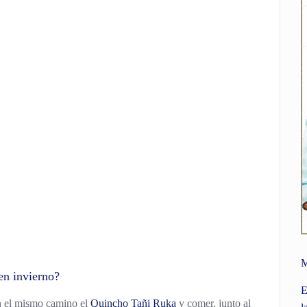
M
en invierno?
E
n el mismo camino el
Quincho Tañi Ruka
y comer, junto al