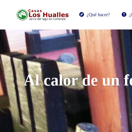
¿Qué hacer?
¿
Al calor de un 