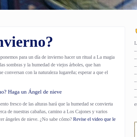
nvierno?
L
–
ponemos para un día de invierno hacer un ritual a La magia
–
a las sombras y la humedad de viejos árboles, que han
–
e conversan con la naturaleza lugareña; esperar a que el
–
–
–
rno? Haga un Ángel de nieve
–
iento fresco de las alturas hará que la humedad se convierta
e
cerca de nuestras cabañas, camino a Los Cajones y varios
cer
ángeles de nieve
. ¿No sabe cómo?
Revise el video que le