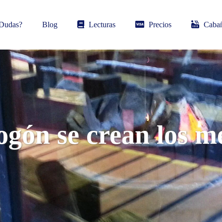
Dudas?
Blog
Lecturas
Precios
Cabañ
fogón se crean los m