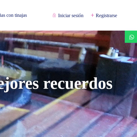
as con tinajas
Iniciar sesión
Registrarse
ejores recuerdos