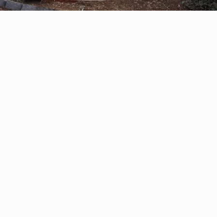
Reserve con Airbnb.cl - SITIO
SEGURO
/por noche
Casa Oregón con
tinaja*
Ver más