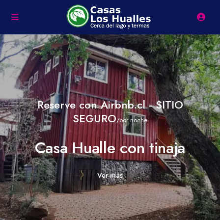
Reserve con Airbnb.cl - SITIO
SEGURO
/por noche
Casa Hualle con tinaja
Ver más