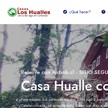
¿Qué hacer?
Reserve con Airbnb.cl - SITIO SEG
Casa Hualle co
Para máximo 5-6 personas de dos pisos con 2 baños, H
Calefaccionada, se arrienda todo el año por días a visi