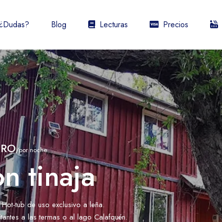
¿Dudas?
Blog
Lecturas
Precios
URO
/por noche
n tinaja
ot-tub de uso exclusivo a leña.
tantes a las termas o al lago Calafquén.