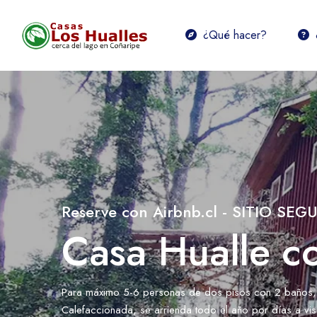
¿Qué hacer?
Reserve con Airbnb.cl - SITIO SEG
Casa Hualle co
Para máximo 5-6 personas de dos pisos con 2 baños, H
Calefaccionada, se arrienda todo el año por días a visi