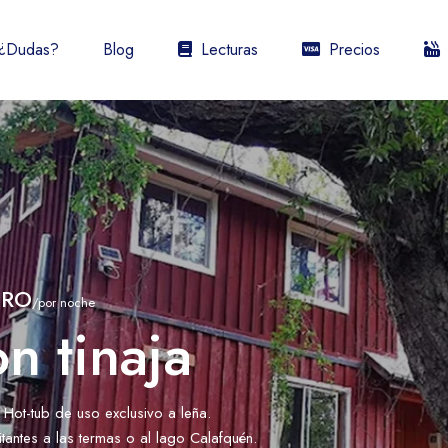
¿Dudas?
Blog
Lecturas
Precios
URO
/por noche
n tinaja
ot-tub de uso exclusivo a leña.
tantes a las termas o al lago Calafquén.