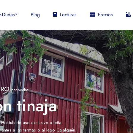
¿Dudas?
Blog
Lecturas
Precios
URO
/por noche
n tinaja
ot-tub de uso exclusivo a leña.
tantes a las termas o al lago Calafquén.