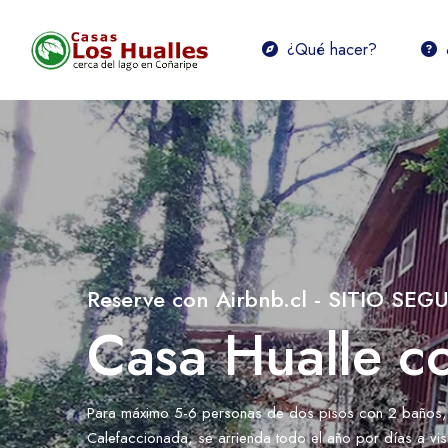
¿Qué hacer?
Reserve con Airbnb.cl - SITIO SEG
Casa Hualle co
Para máximo 5-6 personas de dos pisos con 2 baños, H
Calefaccionada, se arrienda todo el año por días a visi