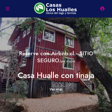
Reserve con Airbnb.cl - SITIO
SEGURO
/por noche
Casa Hualle con tinaja
Ver más