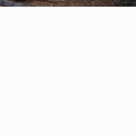
Reserve con Airbnb.cl - SITIO
SEGURO
/por noche
Casa Oregón con
tinaja*
Ver más