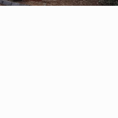
Reserve con Airbnb.cl - SITIO
SEGURO
/por noche
Casa Oregón con
tinaja*
Ver más