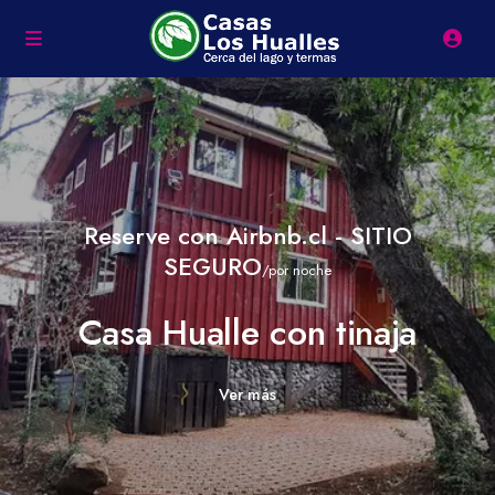
Reserve con Airbnb.cl - SITIO
SEGURO
/por noche
Casa Hualle con tinaja
Ver más