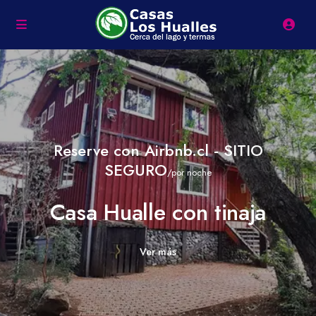
Reserve con Airbnb.cl - SITIO
SEGURO
/por noche
Casa Hualle con tinaja
Ver más