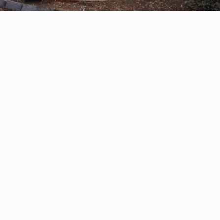
Reserve con Airbnb.cl - SITIO
SEGURO
/por noche
Casa Oregón con
tinaja*
Ver más