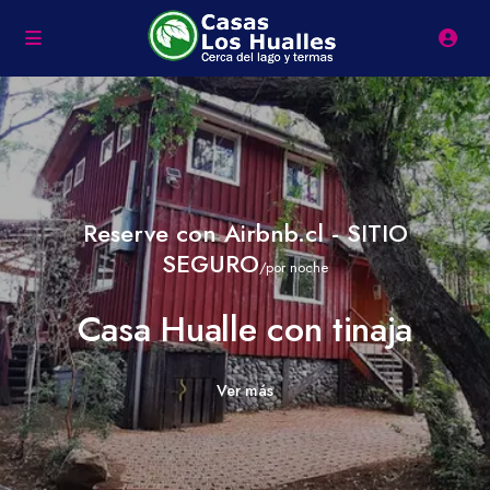
Reserve con Airbnb.cl - SITIO
SEGURO
/por noche
Casa Hualle con tinaja
Ver más