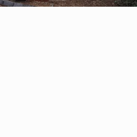
Reserve con Airbnb.cl - SITIO
SEGURO
/por noche
Casa Oregón con
tinaja*
Ver más