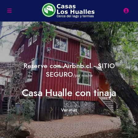
Reserve con Airbnb.cl - SITIO
SEGURO
/por noche
Casa Hualle con tinaja
Ver más