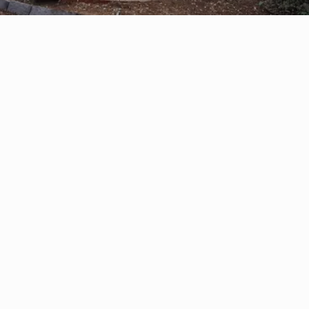
Reserve con Airbnb.cl - SITIO
SEGURO
/por noche
Casa Oregón con
tinaja*
Ver más