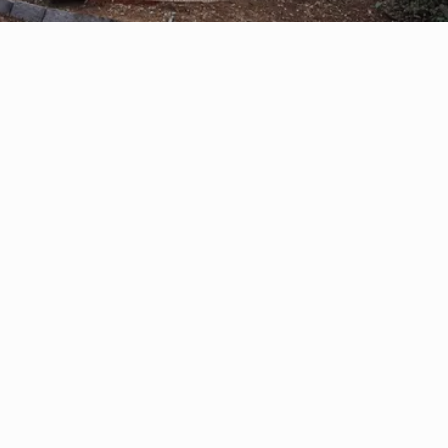
Reserve con Airbnb.cl - SITIO
SEGURO
/por noche
Casa Oregón con
tinaja*
Ver más