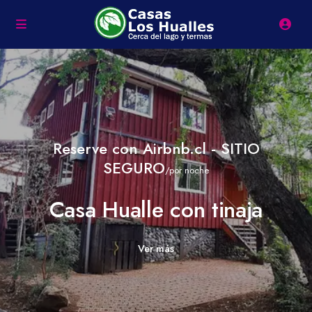
Reserve con Airbnb.cl - SITIO
SEGURO
/por noche
Casa Hualle con tinaja
Ver más