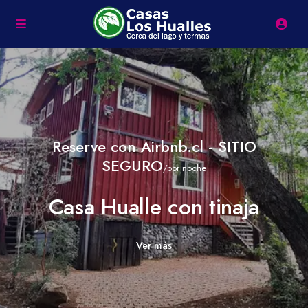
Reserve con Airbnb.cl - SITIO
SEGURO
/por noche
Casa Hualle con tinaja
Ver más