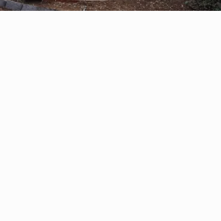
Reserve con Airbnb.cl - SITIO
SEGURO
/por noche
Casa Oregón con
tinaja*
Ver más