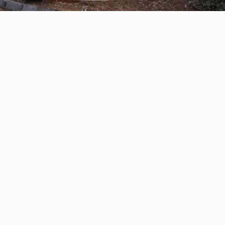
Reserve con Airbnb.cl - SITIO
SEGURO
/por noche
Casa Oregón con
tinaja*
Ver más