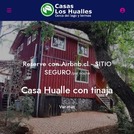
Reserve con Airbnb.cl - SITIO
SEGURO
/por noche
Casa Hualle con tinaja
Ver más