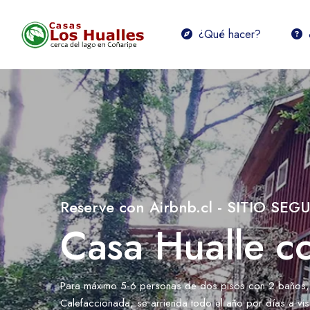
¿Qué hacer?
Reserve con Airbnb.cl - SITIO SEG
Casa Hualle co
Para máximo 5-6 personas de dos pisos con 2 baños, H
Calefaccionada, se arrienda todo el año por días a visi