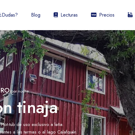
¿Dudas?
Blog
Lecturas
Precios
URO
/por noche
n tinaja
ot-tub de uso exclusivo a leña.
tantes a las termas o al lago Calafquén.