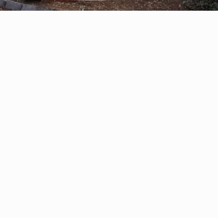
Reserve con Airbnb.cl - SITIO
SEGURO
/por noche
Casa Oregón con
tinaja*
Ver más