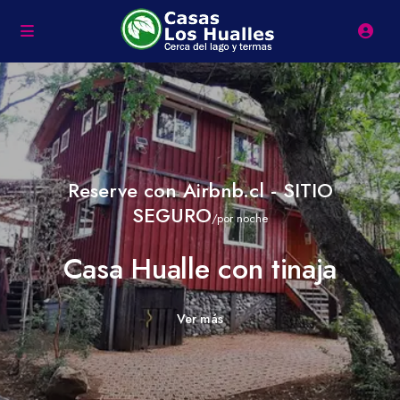
Reserve con Airbnb.cl - SITIO
SEGURO
/por noche
Casa Hualle con tinaja
Ver más