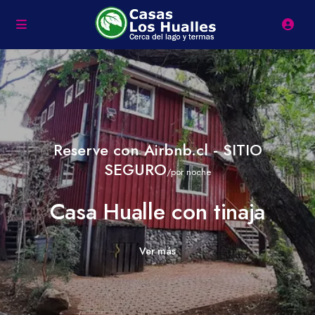
Reserve con Airbnb.cl - SITIO
SEGURO
/por noche
Casa Hualle con tinaja
Ver más