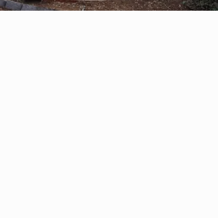
Reserve con Airbnb.cl - SITIO
SEGURO
/por noche
Casa Oregón con
tinaja*
Ver más