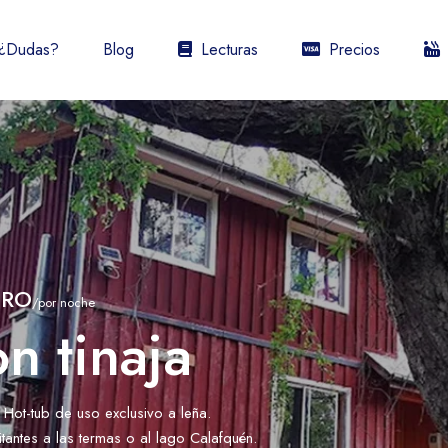
¿Dudas?
Blog
Lecturas
Precios
URO
/por noche
n tinaja
ot-tub de uso exclusivo a leña.
tantes a las termas o al lago Calafquén.