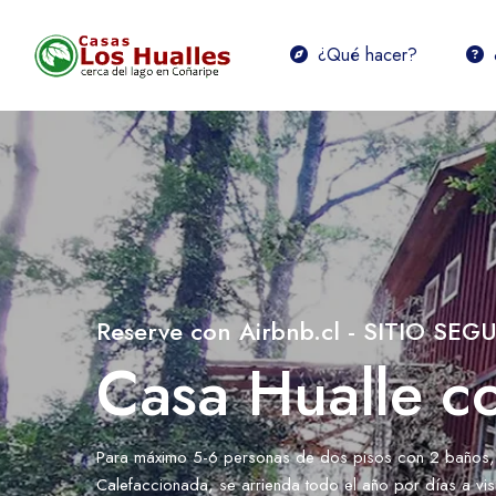
¿Qué hacer?
Reserve con Airbnb.cl - SITIO SEG
Casa Hualle co
Para máximo 5-6 personas de dos pisos con 2 baños, H
Calefaccionada, se arrienda todo el año por días a visi