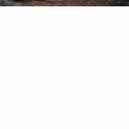
Reserve con Airbnb.cl - SITIO
SEGURO
/por noche
Casa Oregón con
tinaja*
Ver más