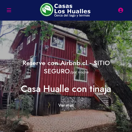
Reserve con Airbnb.cl - SITIO
SEGURO
/por noche
Casa Hualle con tinaja
Ver más