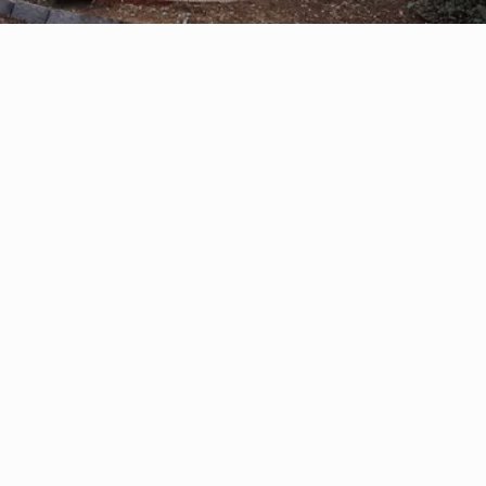
Reserve con Airbnb.cl - SITIO
SEGURO
/por noche
Casa Oregón con
tinaja*
Ver más